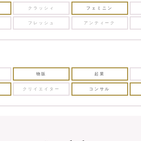
クラッシィ
フェミニン
フレッシュ
アンティーク
物販
起業
クリイエイター
コンサル