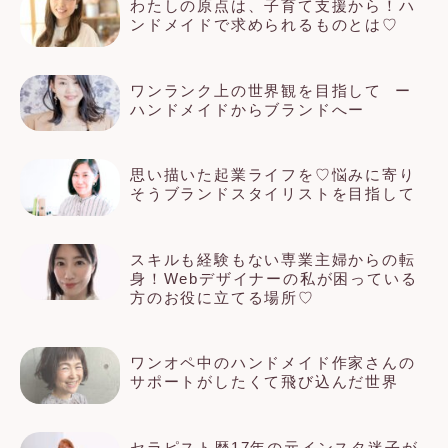
わたしの原点は、子育て支援から！ハ
ンドメイドで求められるものとは♡
ワンランク上の世界観を目指して⠀ー
ハンドメイドからブランドへー
思い描いた起業ライフを♡悩みに寄り
そうブランドスタイリストを目指して
スキルも経験もない専業主婦からの転
身！Webデザイナーの私が困っている
方のお役に立てる場所♡
ワンオペ中のハンドメイド作家さんの
サポートがしたくて飛び込んだ世界
セラピスト歴17年の元インスタ迷子が