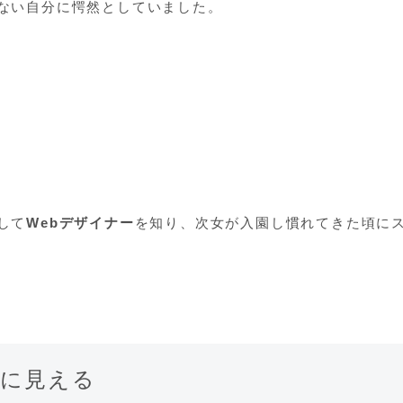
ない自分に愕然としていました。
！
して
Webデザイナー
を知り、次女が入園し慣れてきた頃に
的に見える